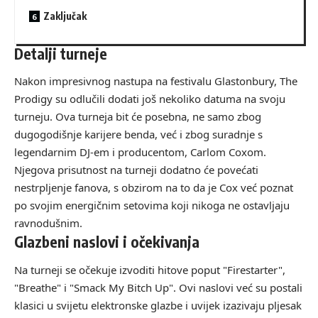
Zaključak
Detalji turneje
Nakon impresivnog nastupa na festivalu Glastonbury, The
Prodigy su odlučili dodati još nekoliko datuma na svoju
turneju. Ova turneja bit će posebna, ne samo zbog
dugogodišnje karijere benda, već i zbog suradnje s
legendarnim DJ-em i producentom, Carlom Coxom.
Njegova prisutnost na turneji dodatno će povećati
nestrpljenje fanova, s obzirom na to da je Cox već poznat
po svojim energičnim setovima koji nikoga ne ostavljaju
ravnodušnim.
Glazbeni naslovi i očekivanja
Na turneji se očekuje izvoditi hitove poput "Firestarter",
"Breathe" i "Smack My Bitch Up". Ovi naslovi već su postali
klasici u svijetu elektronske glazbe i uvijek izazivaju pljesak