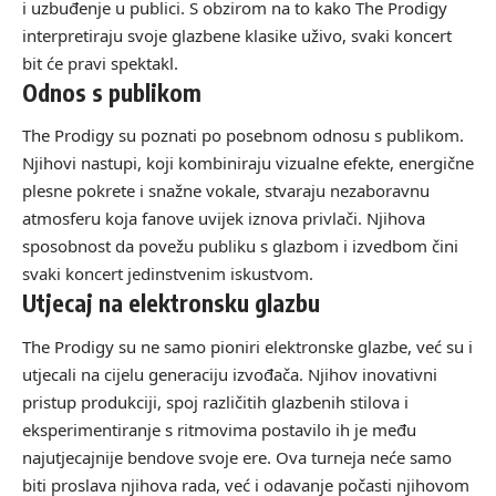
i uzbuđenje u publici. S obzirom na to kako The Prodigy
interpretiraju svoje glazbene klasike uživo, svaki koncert
bit će pravi spektakl.
Odnos s publikom
The Prodigy su poznati po posebnom odnosu s publikom.
Njihovi nastupi, koji kombiniraju vizualne efekte, energične
plesne pokrete i snažne vokale, stvaraju nezaboravnu
atmosferu koja fanove uvijek iznova privlači. Njihova
sposobnost da povežu publiku s glazbom i izvedbom čini
svaki koncert jedinstvenim iskustvom.
Utjecaj na elektronsku glazbu
The Prodigy su ne samo pioniri elektronske glazbe, već su i
utjecali na cijelu generaciju izvođača. Njihov inovativni
pristup produkciji, spoj različitih glazbenih stilova i
eksperimentiranje s ritmovima postavilo ih je među
najutjecajnije bendove svoje ere. Ova turneja neće samo
biti proslava njihova rada, već i odavanje počasti njihovom