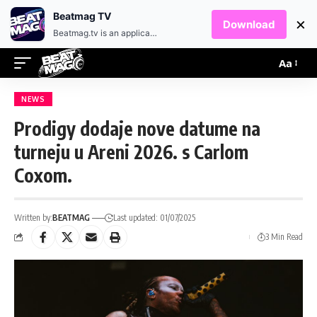
EN
HR
Beatmag TV
×
Download
Beatmag.tv is an application designed for fans of electronic music.
Aa
NEWS
Prodigy dodaje nove datume na
turneju u Areni 2026. s Carlom
Coxom.
Written by:
BEATMAG
Last updated: 01/07/2025
3 Min Read