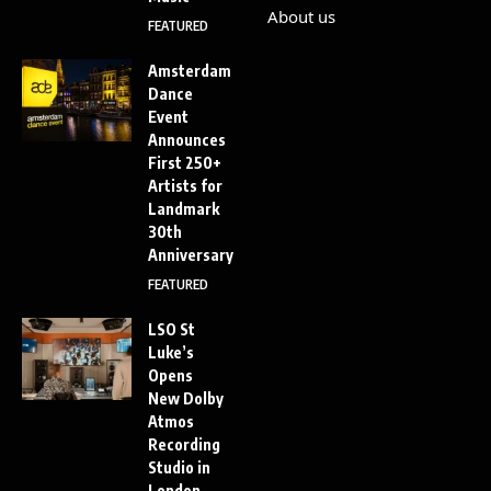
About us
FEATURED
Amsterdam
Dance
Event
Announces
First 250+
Artists for
Landmark
30th
Anniversary
FEATURED
LSO St
Luke’s
Opens
New Dolby
Atmos
Recording
Studio in
London