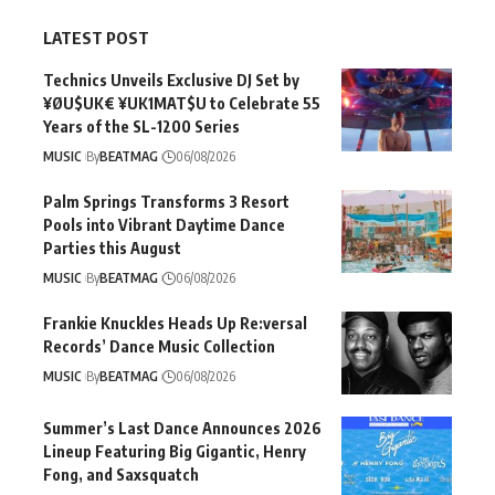
LATEST POST
Technics Unveils Exclusive DJ Set by
¥ØU$UK€ ¥UK1MAT$U to Celebrate 55
Years of the SL-1200 Series
MUSIC
By
BEATMAG
06/08/2026
Palm Springs Transforms 3 Resort
Pools into Vibrant Daytime Dance
Parties this August
MUSIC
By
BEATMAG
06/08/2026
Frankie Knuckles Heads Up Re:versal
Records’ Dance Music Collection
MUSIC
By
BEATMAG
06/08/2026
Summer’s Last Dance Announces 2026
Lineup Featuring Big Gigantic, Henry
Fong, and Saxsquatch