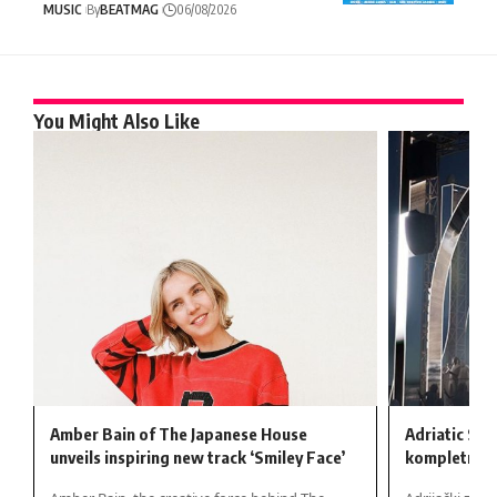
MUSIC
By
BEATMAG
06/08/2026
You Might Also Like
Amber Bain of The Japanese House
Adriatic Sou
unveils inspiring new track ‘Smiley Face’
kompletnu lin