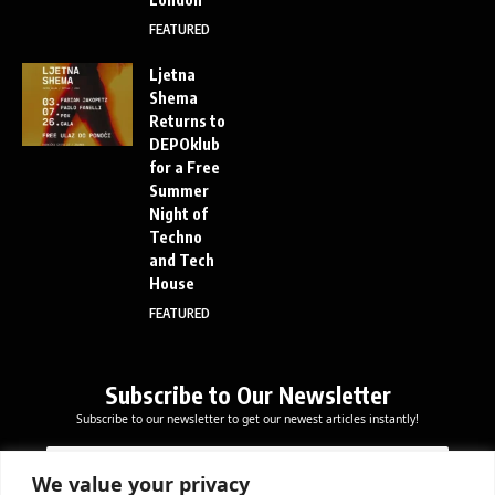
FEATURED
Ljetna
Shema
Returns to
DEPOklub
for a Free
Summer
Night of
Techno
and Tech
House
FEATURED
Subscribe to Our Newsletter
Subscribe to our newsletter to get our newest articles instantly!
E
*
E
m
*
m
a
E
We value your privacy