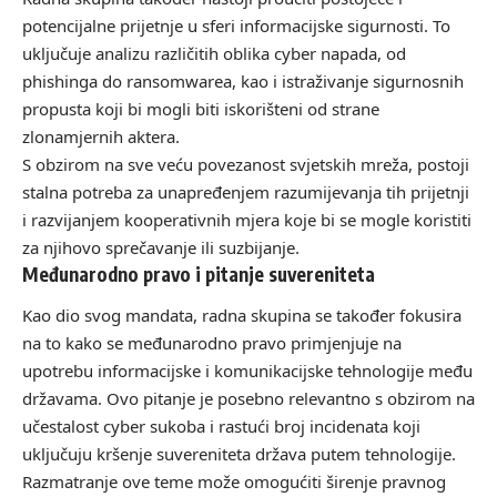
potencijalne prijetnje u sferi informacijske sigurnosti. To
uključuje analizu različitih oblika cyber napada, od
phishinga do ransomwarea, kao i istraživanje sigurnosnih
propusta koji bi mogli biti iskorišteni od strane
zlonamjernih aktera.
S obzirom na sve veću povezanost svjetskih mreža, postoji
stalna potreba za unapređenjem razumijevanja tih prijetnji
i razvijanjem kooperativnih mjera koje bi se mogle koristiti
za njihovo sprečavanje ili suzbijanje.
Međunarodno pravo i pitanje suvereniteta
Kao dio svog mandata, radna skupina se također fokusira
na to kako se međunarodno pravo primjenjuje na
upotrebu informacijske i komunikacijske tehnologije među
državama. Ovo pitanje je posebno relevantno s obzirom na
učestalost cyber sukoba i rastući broj incidenata koji
uključuju kršenje suvereniteta država putem tehnologije.
Razmatranje ove teme može omogućiti širenje pravnog