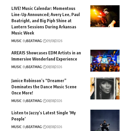
LIVE! Music Calendar: Momentous
Line-Up Announced; Avery Lee, Paul
Boatright, and Big Piph Shine at
Lantern Sessions During Arkansas
Music Week
MUSIC
By
BEATMAG
09/08/2026
AREA15 Showcases EDM Artists in an
Immersive Wonderland Experience
MUSIC
By
BEATMAG
08/08/2026
Janice Robinson’s “Dreamer”
Dominates the Dance Music Scene
Once More!
MUSIC
By
BEATMAG
08/08/2026
Listen to Jazzy’s Latest Single ‘My
People’
MUSIC
By
BEATMAG
08/08/2026