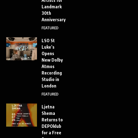
Artists for
Landmark
30th
Anniversary
FEATURED
LSO St
Luke’s
Opens
New Dolby
Atmos
Recording
Studio in
London
FEATURED
Ljetna
Shema
Returns to
DEPOklub
for a Free