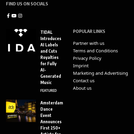
FIND US ON SOCIALS
POPULAR LINKS
TIDAL
Introduces
Partner with us
AI Labels
Terms and Conditions
and Cuts
Royalties
Privacy Policy
for Fully
Imprint
AI-
Marketing and Advertising
Generated
Contact us
Music
About us
FEATURED
Amsterdam
Dance
Event
Announces
First 250+