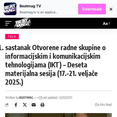
EN
HR
Beatmag TV
×
Download
Beatmag.tv is an application designed for fans of electronic music.
Aa
TECH
sastanak Otvorene radne skupine o
informacijskim i komunikacijskim
tehnologijama (IKT) – Deseta
materijalna sesija (17.-21. veljače
2025.)
Written by:
BEATMAG
Last updated: 22/02/2025
4 Min Read