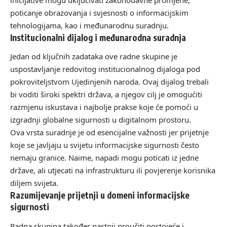
poticanje obrazovanja i svjesnosti o informacijskim
tehnologijama, kao i međunarodnu suradnju.
Institucionalni dijalog i međunarodna suradnja
Jedan od ključnih zadataka ove radne skupine je
uspostavljanje redovitog institucionalnog dijaloga pod
pokroviteljstvom Ujedinjenih naroda. Ovaj dijalog trebali
bi voditi široki spektri država, a njegov cilj je omogućiti
razmjenu iskustava i najbolje prakse koje će pomoći u
izgradnji globalne sigurnosti u digitalnom prostoru.
Ova vrsta suradnje je od esencijalne važnosti jer prijetnje
koje se javljaju u svijetu informacijske sigurnosti često
nemaju granice. Naime, napadi mogu poticati iz jedne
države, ali utjecati na infrastrukturu ili povjerenje korisnika
diljem svijeta.
Razumijevanje prijetnji u domeni informacijske
sigurnosti
Radna skupina također nastoji proučiti postojeće i