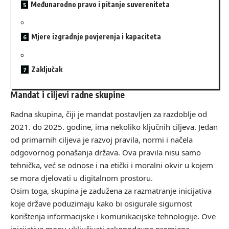
Međunarodno pravo i pitanje suvereniteta
Mjere izgradnje povjerenja i kapaciteta
Zaključak
Mandat i ciljevi radne skupine
Radna skupina, čiji je mandat postavljen za razdoblje od
2021. do 2025. godine, ima nekoliko ključnih ciljeva. Jedan
od primarnih ciljeva je razvoj pravila, normi i načela
odgovornog ponašanja država. Ova pravila nisu samo
tehnička, već se odnose i na etički i moralni okvir u kojem
se mora djelovati u digitalnom prostoru.
Osim toga, skupina je zadužena za razmatranje inicijativa
koje države poduzimaju kako bi osigurale sigurnost
korištenja informacijske i komunikacijske tehnologije. Ove
inicijative mogu uključivati zakonodavne promjene,