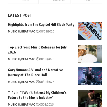
LATEST POST
Highlights from the Capitol Hill Block Party
MUSIC
By
BEATMAG
08/08/2026
Top Electronic Music Releases for July
2026
MUSIC
By
BEATMAG
08/08/2026
Gary Numan: A Visual and Narrative
Journey at The Piece Hall
MUSIC
By
BEATMAG
08/08/2026
T-Pain: “I Won’t Entrust My Children’s
Future to the Music Industry”
MUSIC
By
BEATMAG
07/08/2026