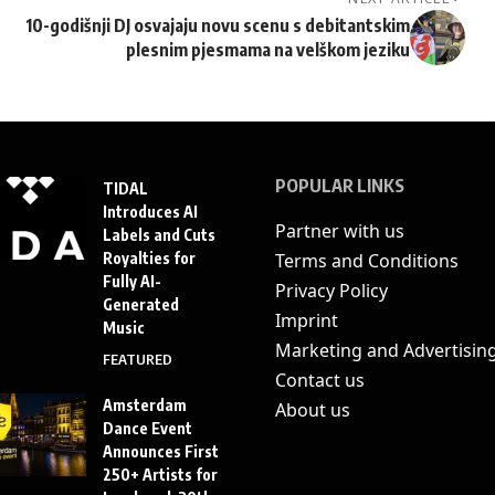
10-godišnji DJ osvajaju novu scenu s debitantskim
plesnim pjesmama na velškom jeziku
POPULAR LINKS
TIDAL
Introduces AI
Partner with us
Labels and Cuts
Royalties for
Terms and Conditions
Fully AI-
Privacy Policy
Generated
Imprint
Music
Marketing and Advertisin
FEATURED
Contact us
Amsterdam
About us
Dance Event
Announces First
250+ Artists for