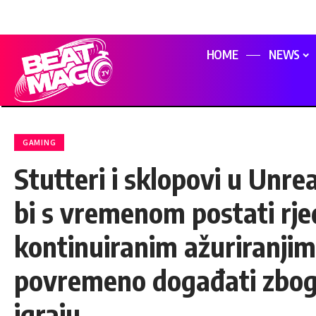
HOME
NEWS
GAMING
Stutteri i sklopovi u Unre
bi s vremenom postati rjeđ
kontinuiranim ažuriranjima
povremeno događati zbog n
igraju.