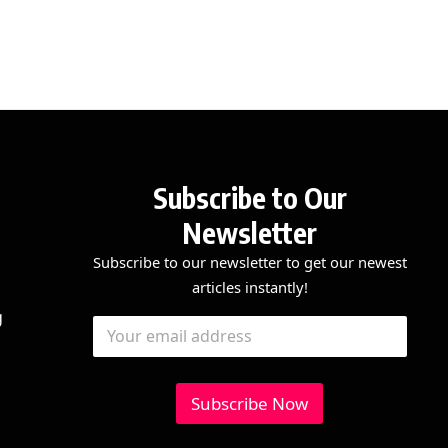
Subscribe to Our
Newsletter
Subscribe to our newsletter to get our newest
articles instantly!
E
E
g
E
m
m
m
a
a
a
i
i
i
l
l
l
Subscribe Now
E
*
m
a