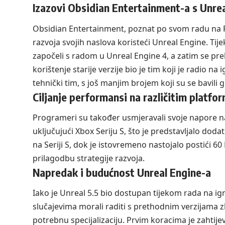
Izazovi Obsidian Entertainment-a s Unrea
Obsidian Entertainment, poznat po svom radu na R
razvoja svojih naslova koristeći Unreal Engine. Tije
započeli s radom u Unreal Engine 4, a zatim se preb
korištenje starije verzije bio je tim koji je radio na
tehnički tim, s još manjim brojem koji su se bavili
Ciljanje performansi na različitim platf
Programeri su također usmjeravali svoje napore na 
uključujući Xbox Seriju S, što je predstavljalo doda
na Seriji S, dok je istovremeno nastojalo postići 6
prilagodbu strategije razvoja.
Napredak i budućnost Unreal Engine-a
Iako je Unreal 5.5 bio dostupan tijekom rada na igr
slučajevima morali raditi s prethodnim verzijama zb
potrebnu specijalizaciju. Prvim koracima je zahtije