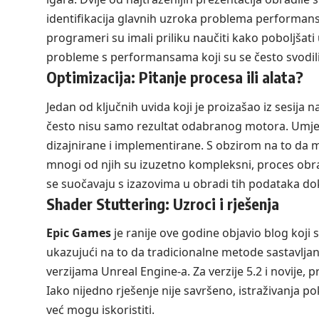
identifikacija glavnih uzroka problema performansi
programeri su imali priliku naučiti kako poboljšati 
probleme s performansama koji su se često svodili
Optimizacija: Pitanje procesa ili alata?
Jedan od ključnih uvida koji je proizašao iz sesija 
često nisu samo rezultat odabranog motora. Umjes
dizajnirane i implementirane. S obzirom na to da mo
mnogi od njih su izuzetno kompleksni, proces obra
se suočavaju s izazovima u obradi tih podataka dok
Shader Stuttering: Uzroci i rješenja
Epic Games
je ranije ove godine objavio blog koji
ukazujući na to da tradicionalne metode sastavljan
verzijama Unreal Engine-a. Za verzije 5.2 i novije,
Iako nijedno rješenje nije savršeno, istraživanja p
već mogu iskoristiti.