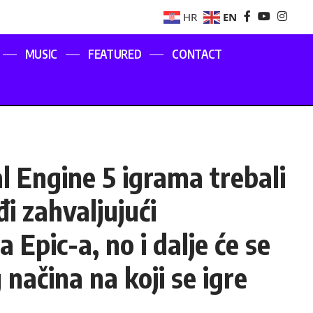
EN
HR
MUSIC
FEATURED
CONTACT
al Engine 5 igrama trebali
i zahvaljujući
 Epic-a, no i dalje će se
ačina na koji se igre