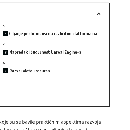
Ciljanje performansi na različitim platformama
Napredak i budućnost Unreal Engine-a
Razvoj alata i resursa
 koje su se bavile praktičnim aspektima razvoja
su teme kao što su sastavljanje shadera i