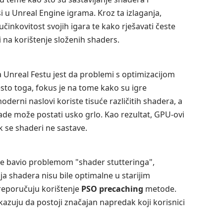
 u Unreal Engine igrama. Kroz ta izlaganja,
učinkovitost svojih igara te kako rješavati česte
 na korištenje složenih shaders.
na Unreal Festu jest da problemi s optimizacijom
to toga, fokus je na tome kako su igre
derni naslovi koriste tisuće različitih shadera, a
de može postati usko grlo. Kao rezultat, GPU-ovi
 se shaderi ne sastave.
 se bavio problemom "shader stutteringa",
ja shadera nisu bile optimalne u starijim
 preporučuju korištenje
PSO precaching
metode.
okazuju da postoji značajan napredak koji korisnici