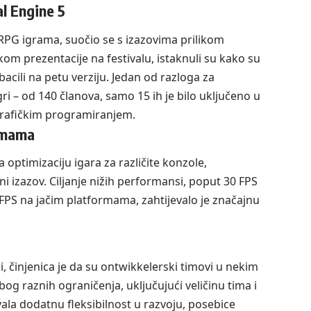
l Engine 5
PG igrama, suočio se s izazovima prilikom
kom prezentacije na festivalu, istaknuli su kako su
acili na petu verziju. Jedan od razloga za
 igri – od 140 članova, samo 15 ih je bilo uključeno u
 grafičkim programiranjem.
ormama
optimizaciju igara za različite konzole,
tni izazov. Ciljanje nižih performansi, poput 30 FPS
0 FPS na jačim platformama, zahtijevalo je značajnu
i, činjenica je da su ontwikkelerski timovi u nekim
og raznih ograničenja, uključujući veličinu tima i
vala dodatnu fleksibilnost u razvoju, posebice