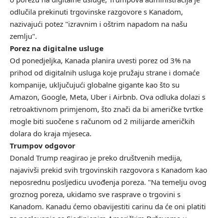
odlučila prekinuti trgovinske razgovore s Kanadom,
nazivajući potez "izravnim i oštrim napadom na našu
zemlju".
Porez na digitalne usluge
Od ponedjeljka, Kanada planira uvesti porez od 3% na
prihod od digitalnih usluga koje pružaju strane i domaće
kompanije, uključujući globalne gigante kao što su
Amazon, Google, Meta, Uber i Airbnb. Ova odluka dolazi s
retroaktivnom primjenom, što znači da bi američke tvrtke
mogle biti suočene s računom od 2 milijarde američkih
dolara do kraja mjeseca.
Trumpov odgovor
Donald Trump reagirao je preko društvenih medija,
najavivši prekid svih trgovinskih razgovora s Kanadom kao
neposrednu posljedicu uvođenja poreza. "Na temelju ovog
groznog poreza, ukidamo sve rasprave o trgovini s
Kanadom. Kanadu ćemo obavijestiti carinu da će oni platiti