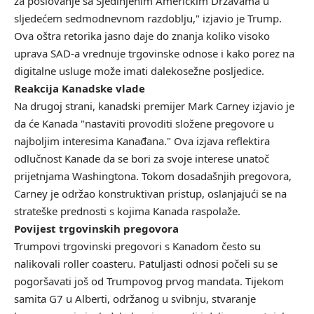
za poslovanje sa Sjedinjenim Američkim Državama u
sljedećem sedmodnevnom razdoblju," izjavio je Trump.
Ova oštra retorika jasno daje do znanja koliko visoko
uprava SAD-a vrednuje trgovinske odnose i kako porez na
digitalne usluge može imati dalekosežne posljedice.
Reakcija Kanadske vlade
Na drugoj strani, kanadski premijer Mark Carney izjavio je
da će Kanada "nastaviti provoditi složene pregovore u
najboljim interesima Kanađana." Ova izjava reflektira
odlučnost Kanade da se bori za svoje interese unatoč
prijetnjama Washingtona. Tokom dosadašnjih pregovora,
Carney je održao konstruktivan pristup, oslanjajući se na
strateške prednosti s kojima Kanada raspolaže.
Povijest trgovinskih pregovora
Trumpovi trgovinski pregovori s Kanadom često su
nalikovali roller coasteru. Patuljasti odnosi počeli su se
pogoršavati još od Trumpovog prvog mandata. Tijekom
samita G7 u Alberti, održanog u svibnju, stvaranje