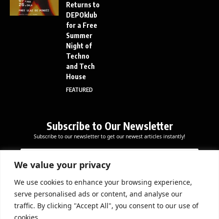
Returns to
DEPOklub
for a Free
Summer
Night of
Techno
and Tech
House
FEATURED
Subscribe to Our Newsletter
Subscribe to our newsletter to get our newest articles instantly!
E
E
E
m
m
m
a
a
We value your privacy
a
i
i
i
l
l
We use cookies to enhance your browsing experience,
l
Subscribe Now
E
serve personalised ads or content, and analyse our
*
m
traffic. By clicking "Accept All", you consent to our use of
a
cookies.