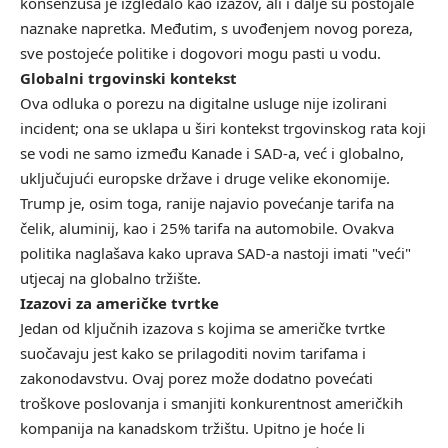
konsenzusa je izgledalo kao izazov, ali i dalje su postojale
naznake napretka. Međutim, s uvođenjem novog poreza,
sve postojeće politike i dogovori mogu pasti u vodu.
Globalni trgovinski kontekst
Ova odluka o porezu na digitalne usluge nije izolirani
incident; ona se uklapa u širi kontekst trgovinskog rata koji
se vodi ne samo između Kanade i SAD-a, već i globalno,
uključujući europske države i druge velike ekonomije.
Trump je, osim toga, ranije najavio povećanje tarifa na
čelik, aluminij, kao i 25% tarifa na automobile. Ovakva
politika naglašava kako uprava SAD-a nastoji imati "veći"
utjecaj na globalno tržište.
Izazovi za američke tvrtke
Jedan od ključnih izazova s kojima se američke tvrtke
suočavaju jest kako se prilagoditi novim tarifama i
zakonodavstvu. Ovaj porez može dodatno povećati
troškove poslovanja i smanjiti konkurentnost američkih
kompanija na kanadskom tržištu. Upitno je hoće li