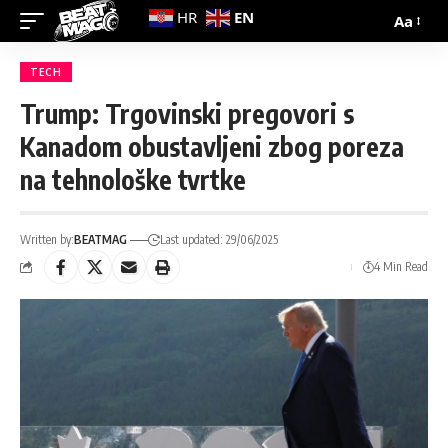
EN
HR
Aa
TECH
Trump: Trgovinski pregovori s
Kanadom obustavljeni zbog poreza
na tehnološke tvrtke
Written by:
BEATMAG
Last updated: 29/06/2025
4 Min Read