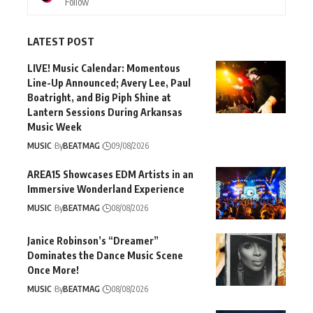
Follow
LATEST POST
LIVE! Music Calendar: Momentous
Line-Up Announced; Avery Lee, Paul
Boatright, and Big Piph Shine at
Lantern Sessions During Arkansas
Music Week
MUSIC
By
BEATMAG
09/08/2026
AREA15 Showcases EDM Artists in an
Immersive Wonderland Experience
MUSIC
By
BEATMAG
08/08/2026
Janice Robinson’s “Dreamer”
Dominates the Dance Music Scene
Once More!
MUSIC
By
BEATMAG
08/08/2026