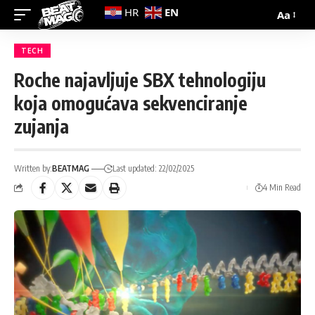
EN
HR
Aa
TECH
Roche najavljuje SBX tehnologiju
koja omogućava sekvenciranje
zujanja
Written by:
BEATMAG
Last updated: 22/02/2025
4 Min Read