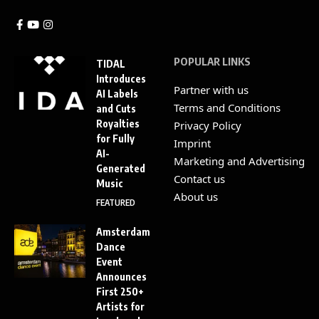
POPULAR LINKS
TIDAL
Introduces
Partner with us
AI Labels
Terms and Conditions
and Cuts
Royalties
Privacy Policy
for Fully
Imprint
AI-
Marketing and Advertising
Generated
Contact us
Music
About us
FEATURED
Amsterdam
Dance
Event
Announces
First 250+
Artists for