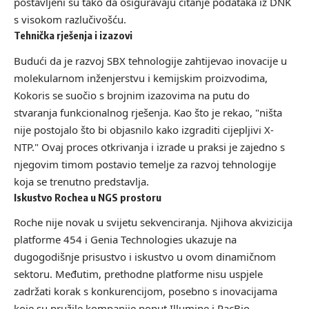
postavljeni su tako da osiguravaju čitanje podataka iz DNK
s visokom razlučivošću.
Tehnička rješenja i izazovi
Budući da je razvoj SBX tehnologije zahtijevao inovacije u
molekularnom inženjerstvu i kemijskim proizvodima,
Kokoris se suočio s brojnim izazovima na putu do
stvaranja funkcionalnog rješenja. Kao što je rekao, "ništa
nije postojalo što bi objasnilo kako izgraditi cijepljivi X-
NTP." Ovaj proces otkrivanja i izrade u praksi je zajedno s
njegovim timom postavio temelje za razvoj tehnologije
koja se trenutno predstavlja.
Iskustvo Rochea u NGS prostoru
Roche nije novak u svijetu sekvenciranja. Njihova akvizicija
platforme 454 i Genia Technologies ukazuje na
dugogodišnje prisustvo i iskustvo u ovom dinamičnom
sektoru. Međutim, prethodne platforme nisu uspjele
zadržati korak s konkurencijom, posebno s inovacijama
koje su pružile kompanije poput Illumine i PacBio.