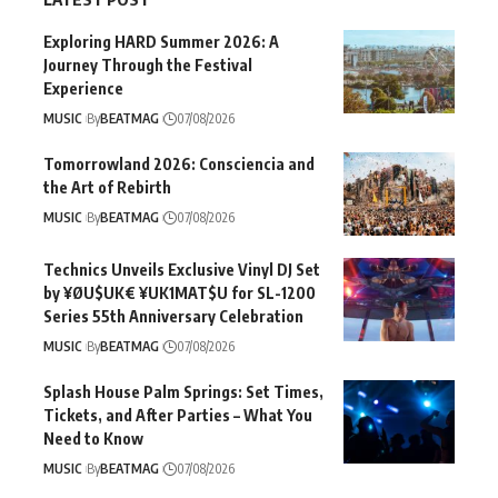
Exploring HARD Summer 2026: A
Journey Through the Festival
Experience
MUSIC
By
BEATMAG
07/08/2026
Tomorrowland 2026: Consciencia and
the Art of Rebirth
MUSIC
By
BEATMAG
07/08/2026
Technics Unveils Exclusive Vinyl DJ Set
by ¥ØU$UK€ ¥UK1MAT$U for SL-1200
Series 55th Anniversary Celebration
MUSIC
By
BEATMAG
07/08/2026
Splash House Palm Springs: Set Times,
Tickets, and After Parties – What You
Need to Know
MUSIC
By
BEATMAG
07/08/2026