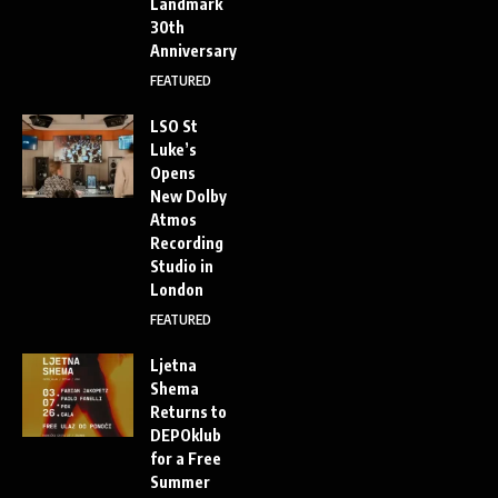
Landmark
30th
Anniversary
FEATURED
LSO St
Luke’s
Opens
New Dolby
Atmos
Recording
Studio in
London
FEATURED
Ljetna
Shema
Returns to
DEPOklub
for a Free
Summer