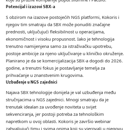
Potencijal i izazovi SBX-a
S obzirom na izazove postojećih NGS platformi, Kokoris i
njegov tim smatraju da SBX može ponuditi značajne
prednosti, uključujući fleksibilnost u operacijama,
ekonomičnost i visoku propusnost. Iako je tehnologija
trenutno namijenjena samo za istraživačku upotrebu,
postoje ambicije za njeno uključivanje u kliničko okruženje.
Planirano je da se komercijalizacija SBX-a dogodi do 2026.
godine, a trenutni fokus je postavljanje temelja za
prihvaćanje u znanstvenim krugovima.
Uzbuđenje u NGS zajednici
Najava SBX tehnologije donijela je val uzbuđenja među
stručnjacima u NGS zajednici. Mnogi smatraju da je
trenutak idealan za uvođenje noviteta u svijet
sekvenciranja, jer postoji potreba za tehnološkim
napretkom u ovoj oblasti. Kokoris je završio webinar
zahvaljujući timu i svima onima koji su vjerovali u njegovu