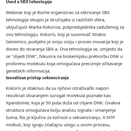
Uvod u SBX tehnologiju
Webinar koji je Roche organizirao za otkrivanje SBX
tehnologije okupio je stručnjake iz različitih sfera,
uključujući Marka Kokorisa, potpredsjednika zaduženog za
ovu tehnologiju. Kokoris, koji je suosnivač Stratos
Genomics, podijelio je svoju viziju i proces inovacije koji je
doveo do stvaranja SBX-a. Ova tehnologija se, umjesto da
se "slijedi DNK", fokusira na biokemijsku pretvorbu DNK u
proširenu molekulu koja omogućava preciznije očitavanje
genetskih informacija.
Inovativan pristup sekvenciranju
Kokoris je istaknuo da su njihovi istraživački napori
rezultirali stvaranjem surogat molekula poznate kao
Xpandomer, koja je 50 puta duža od ciljane DNK. Ovakva
struktura omogućava bolju analizu signala i smanjenje
šuma, što je ključno za točnost u sekvenciranju. X-NTP
molkuli, koji igraju značajnu ulogu u ovom procesu,