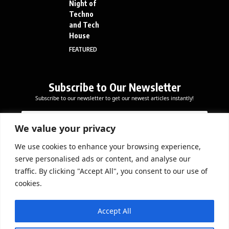
Night of
Techno
and Tech
House
FEATURED
Subscribe to Our Newsletter
Subscribe to our newsletter to get our newest articles instantly!
E
E
E
m
m
m
a
a
We value your privacy
a
i
i
i
l
l
We use cookies to enhance your browsing experience,
l
Subscribe Now
E
serve personalised ads or content, and analyse our
*
m
traffic. By clicking "Accept All", you consent to our use of
a
cookies.
i
l
DOWNLOAD APP
*
Accept All